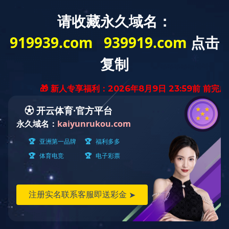
EN
|
繁體
务领域
社会责任
企业文化
米兰平台
问