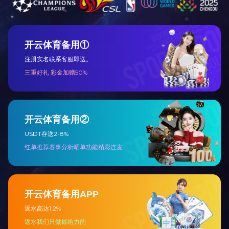
升活动，努力创造最
CMEC手机版
CMEC
欠款投诉平台