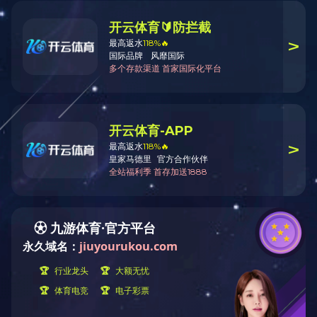
米兰平台
办公地址：
北京市丰台区金泽
注册地址：
北京市西城区广安
邮编：
100073
电话：
010-89161616
传真：
010-89161818
E-mail：
cmec@mail.cmec.com
icp@mail.cm