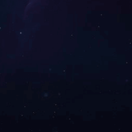
码关注，带你了解国机