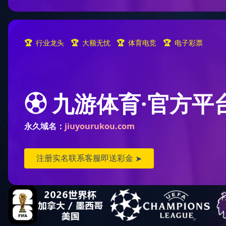
董事会
· 董事长
开放的窗口、“一带一
地希望与新老朋友加强经贸合
王博 董事长
展，打造人类命运共同体，
不懈努力！
更多>>