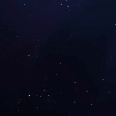
CMEC手机版
CMEC官方微信
扫